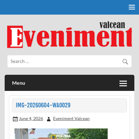
Skip
to
content
Eveniment Valcean
Menu
IMG-20260604-WA0029
June 4, 2026
Eveniment Valcean