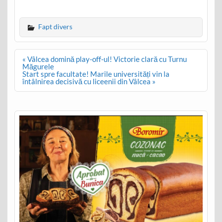
Fapt divers
Post
« Vâlcea domină play-off-ul! Victorie clară cu Turnu
navigation
Măgurele
Start spre facultate! Marile universități vin la
întâlnirea decisivă cu liceenii din Vâlcea »