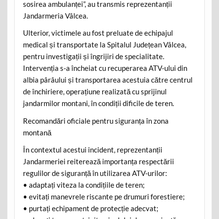
sosirea ambulanței”, au transmis reprezentanții
Jandarmeria Vâlcea.
Ulterior, victimele au fost preluate de echipajul
medical și transportate la Spitalul Județean Vâlcea,
pentru investigații și îngrijiri de specialitate.
Intervenția s-a încheiat cu recuperarea ATV-ului din
albia pârâului și transportarea acestuia către centrul
de închiriere, operațiune realizată cu sprijinul
jandarmilor montani, în condiții dificile de teren.
Recomandări oficiale pentru siguranța în zona
montană
În contextul acestui incident, reprezentanții
Jandarmeriei reiterează importanța respectării
regulilor de siguranță în utilizarea ATV-urilor:
• adaptați viteza la condițiile de teren;
• evitați manevrele riscante pe drumuri forestiere;
• purtați echipament de protecție adecvat;