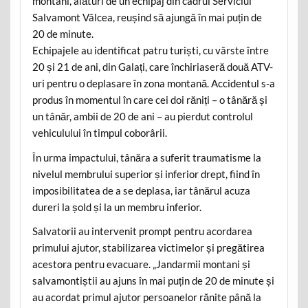
montani, alături de un echipaj din cadrul Serviciul
Salvamont Vâlcea, reușind să ajungă în mai puțin de
20 de minute.
Echipajele au identificat patru turiști, cu vârste între
20 și 21 de ani, din Galați, care închiriaseră două ATV-
uri pentru o deplasare în zona montană. Accidentul s-a
produs în momentul în care cei doi răniți – o tânără și
un tânăr, ambii de 20 de ani – au pierdut controlul
vehiculului în timpul coborârii.
În urma impactului, tânăra a suferit traumatisme la
nivelul membrului superior și inferior drept, fiind în
imposibilitatea de a se deplasa, iar tânărul acuza
dureri la șold și la un membru inferior.
Salvatorii au intervenit prompt pentru acordarea
primului ajutor, stabilizarea victimelor și pregătirea
acestora pentru evacuare. „Jandarmii montani și
salvamontiștii au ajuns în mai puțin de 20 de minute și
au acordat primul ajutor persoanelor rănite până la