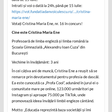
Intrati și voi o dată la 24h, până pe 15 iulie:
https://vot.fundatiadanvoiculescu.ro/…/cristina-
maria-ene/
Votați Cristina Maria Ene, nr. 16 în concurs!
Cine este Cristina Maria Ene
Profesoară de limba engleză și limba română la
Școala Gimnazială „Alexandru Ioan Cuza” din
București
Vechime în învățământ: 3 ani
În cei câțiva ani de muncă, Cristina Ene a reușit să se
remarce prin devotamentul pentru profesia de dascăl.
Ea este cunocută ca „Profa Cool”, adunând în jurul ei o
comunitate mare pe online, 123.000 urmăritori pe
Instagram și aproape 75.000 pe TikTok, unde
promovează ideea învățării limbii engleze cântând.
Motto: „Educația reprezintă baza societății și îmi