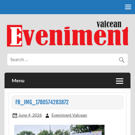
Skip
to
content
Eveniment Valcean
Menu
FB_IMG_1780574283872
June 4, 2026
Eveniment Valcean