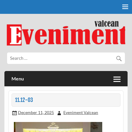
Skip
to
content
Eveniment Valcean
Menu
11.12-03
December 11, 2025
Eveniment Valcean