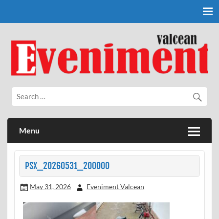
Skip
to
content
Eveniment Valcean
Menu
PSX_20260531_200000
May 31, 2026
Eveniment Valcean