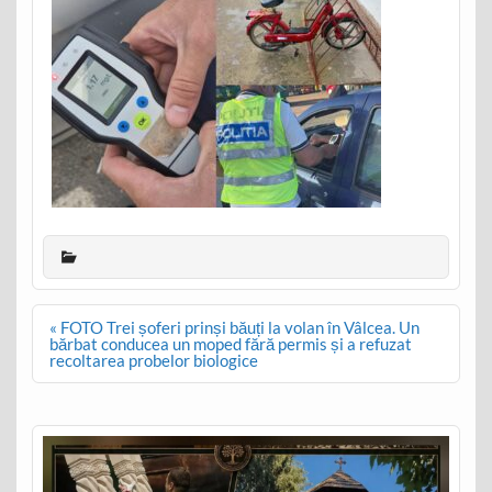
Post
« FOTO Trei șoferi prinși băuți la volan în Vâlcea. Un
navigation
bărbat conducea un moped fără permis și a refuzat
recoltarea probelor biologice