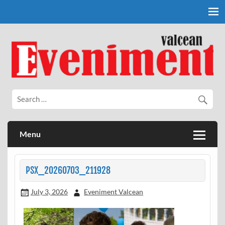
Skip
to
content
Eveniment Valcean
Menu
PSX_20260703_211928
July 3, 2026
Eveniment Valcean