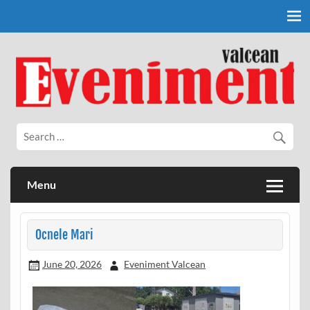
Skip
to
content
Eveniment Valcean
Menu
Ocnele Mari
June 20, 2026
Eveniment Valcean