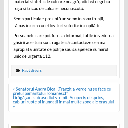
material sintetic de culoare neagră, adidași negri cu
roșu și tricou de culoare necunoscută.
Semn particular: prezintă un semn în zona frunții,
rămas în urma unei lovituri suferite în copilărie.
Persoanele care pot furniza informații utile în vederea
găsirii acestuia sunt rugate să contacteze cea mai
apropiată unitate de poliție sau să apeleze numărul
unic de urgență 112.
Fapt divers
Post
« Senatorul Andra Bica: „Tranziția verde nu se face cu
navigation
prețul pământului românesc!”
Drăgășani sub asediul vremii! Acoperiș desprins,
cabluri rupte și inundații în mai multe zone ale orașului
»