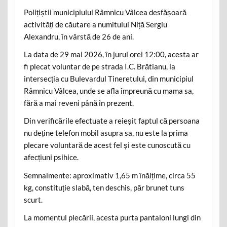
Polițiștii municipiului Râmnicu Vâlcea desfășoară
activități de căutare a numitului Niță Sergiu
Alexandru, în vârstă de 26 de ani.
La data de 29 mai 2026, în jurul orei 12:00, acesta ar
fi plecat voluntar de pe strada I.C. Brătianu, la
intersecția cu Bulevardul Tineretului, din municipiul
Râmnicu Vâlcea, unde se afla împreună cu mama sa,
fără a mai reveni până în prezent.
Din verificările efectuate a reieșit faptul că persoana
nu deține telefon mobil asupra sa, nu este la prima
plecare voluntară de acest fel și este cunoscută cu
afecțiuni psihice.
Semnalmente: aproximativ 1,65 m înălțime, circa 55
kg, constituție slabă, ten deschis, păr brunet tuns
scurt.
La momentul plecării, acesta purta pantaloni lungi din