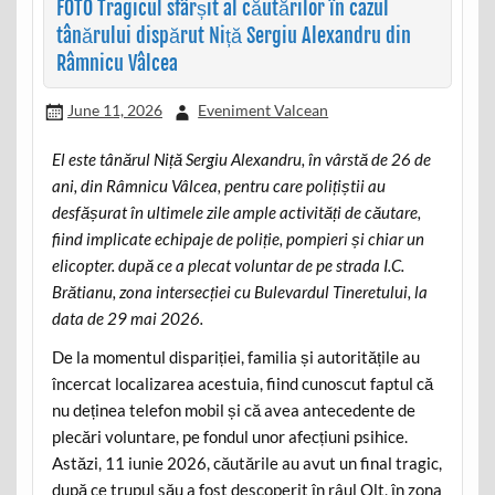
FOTO Tragicul sfârșit al căutărilor în cazul
tânărului dispărut Niță Sergiu Alexandru din
Râmnicu Vâlcea
June 11, 2026
Eveniment Valcean
El este tânărul Niță Sergiu Alexandru, în vârstă de 26 de
ani, din Râmnicu Vâlcea, pentru care polițiștii au
desfășurat în ultimele zile ample activități de căutare,
fiind implicate echipaje de poliție, pompieri și chiar un
elicopter. după ce a plecat voluntar de pe strada I.C.
Brătianu, zona intersecției cu Bulevardul Tineretului, la
data de 29 mai 2026.
De la momentul dispariției, familia și autoritățile au
încercat localizarea acestuia, fiind cunoscut faptul că
nu deținea telefon mobil și că avea antecedente de
plecări voluntare, pe fondul unor afecțiuni psihice.
Astăzi, 11 iunie 2026, căutările au avut un final tragic,
după ce trupul său a fost descoperit în râul Olt, în zona