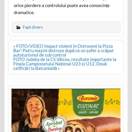
orice pierdere a controlului poate avea consecințe
dramatice.
Fapt divers
Post
« FOTO/VIDEO Impact violent în Ostroveni la Pizza
navigation
Bar! Patru mașini distruse după ce un șofer a scăpat
autoturismul de sub control
FOTO Judoka de la CS Vâlcea, rezultate importante la
Finala Campionatului Național U23 și U12. Două
calificări la Balcaniadă »