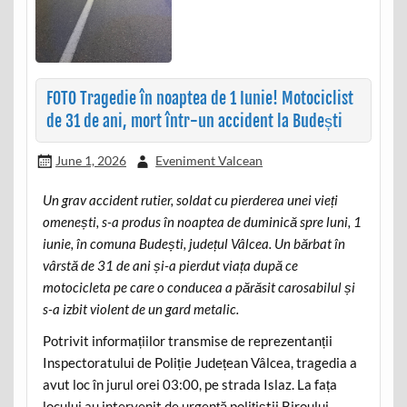
FOTO Tragedie în noaptea de 1 Iunie! Motociclist
de 31 de ani, mort într-un accident la Budești
June 1, 2026
Eveniment Valcean
Un grav accident rutier, soldat cu pierderea unei vieți
omenești, s-a produs în noaptea de duminică spre luni, 1
iunie, în comuna Budești, județul Vâlcea. Un bărbat în
vârstă de 31 de ani și-a pierdut viața după ce
motocicleta pe care o conducea a părăsit carosabilul și
s-a izbit violent de un gard metalic.
Potrivit informațiilor transmise de reprezentanții
Inspectoratului de Poliție Județean Vâlcea, tragedia a
avut loc în jurul orei 03:00, pe strada Islaz. La fața
locului au intervenit de urgență polițiștii Biroului