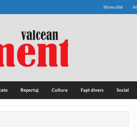
Stirea zilei
In
tate
Reportaj
Cultura
Fapt divers
Social