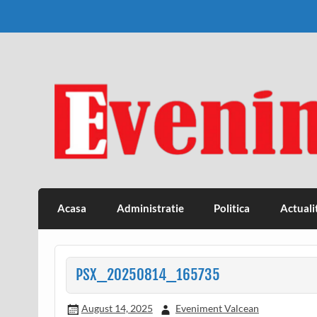
Skip
to
content
Eveniment Valcean
Acasa
Administratie
Politica
Actuali
PSX_20250814_165735
August 14, 2025
Eveniment Valcean