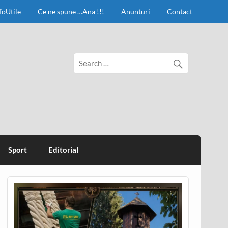
foUtile
Ce ne spune …Ana !!!
Anunturi
Contact
Sport
Editorial