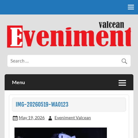
Skip
to
content
Eveniment Valcean
Menu
IMG-20260519-WA0123
May 19, 2026
Eveniment Valcean