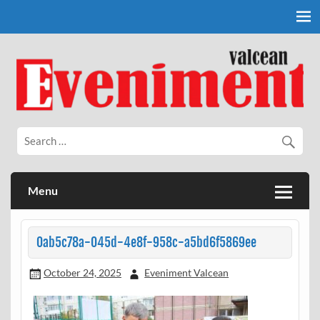
Skip
to
content
Eveniment Valcean
Menu
0ab5c78a-045d-4e8f-958c-a5bd6f5869ee
October 24, 2025
Eveniment Valcean