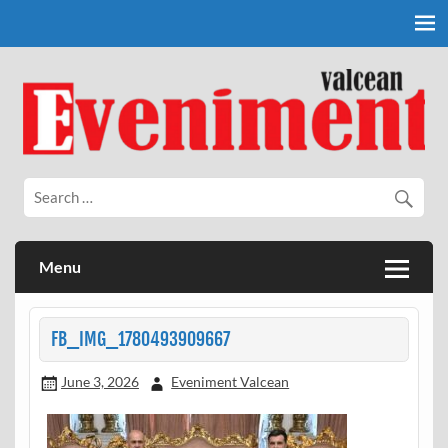
Skip
to
content
Eveniment Valcean
Menu
FB_IMG_1780493909667
June 3, 2026
Eveniment Valcean