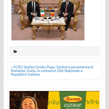
Post
« FOTO Ștefan Ovidiu Popa: Întâlnire parlamentară
navigation
România–Italia, în contextul Zilei Naționale a
Republicii Italiene