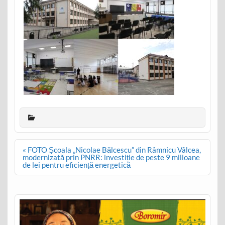
Post
« FOTO Școala „Nicolae Bălcescu” din Râmnicu Vâlcea,
navigation
modernizată prin PNRR: investiție de peste 9 milioane
de lei pentru eficiență energetică