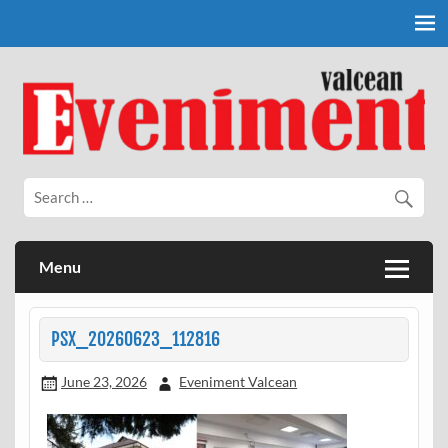
Skip
to
content
Eveniment Valcean
Menu
PSX_20260623_112816
June 23, 2026
Eveniment Valcean