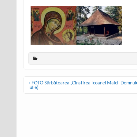
Post
« FOTO Sărbătoarea „Cinstirea Icoanei Maicii Domnulu
navigation
iulie)