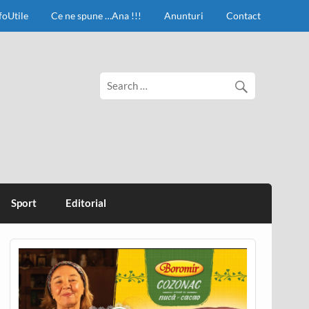
foUtile
Ce ne spune …Ana !!!
Anunturi
Contact
Sport
Editorial