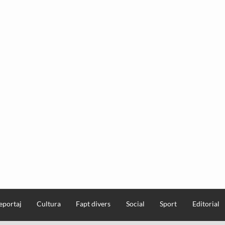
eportaj
Cultura
Fapt divers
Social
Sport
Editorial