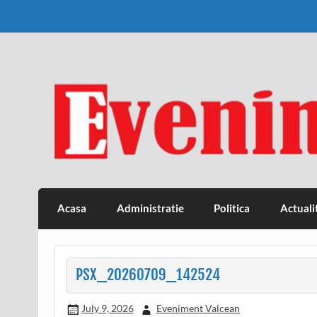
Skip
to
content
Eveniment Valcean
Acasa
Administratie
Politica
Actuali
PSX_20260709_142524
July 9, 2026
Eveniment Valcean