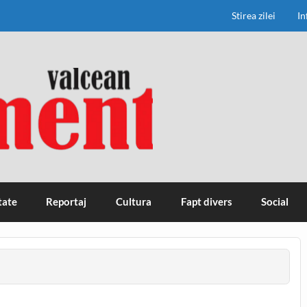
Stirea zilei
In
tate
Reportaj
Cultura
Fapt divers
Social