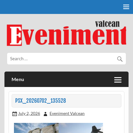
Skip
to
content
Eveniment Valcean
Menu
PSX_20260702_135528
July 2, 2026
Eveniment Valcean