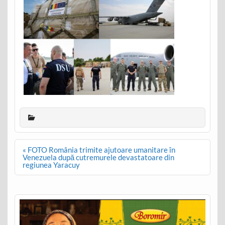
Post
« FOTO România trimite ajutoare umanitare în
navigation
Venezuela după cutremurele devastatoare din
regiunea Yaracuy