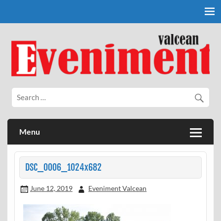
Skip
to
content
Eveniment Valcean
Menu
DSC_0006_1024x682
June 12, 2019
Eveniment Valcean