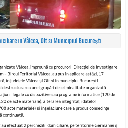
iciliare in Vâlcea, Olt si Municipiul București
rganizate Vâlcea, împreună cu procurorii Direcției de Investigare
m – Biroul Teritorial Vâlcea, au pus în aplicare astăzi, 17
 în județele Vâlcea și Olt și în municipiul Bucureşti.
nd destructurarea unei grupări de criminalitate organizată
erațiuni ilegale cu dispozitive sau programe informatice (120 de
120 de acte materiale), alterarea integrității datelor
(708 acte materiale) și înșelăciune care a produs consecințe
ă continuată.
u efectuat 2 percheziții domiciliare, pe teritoriile Germaniei și