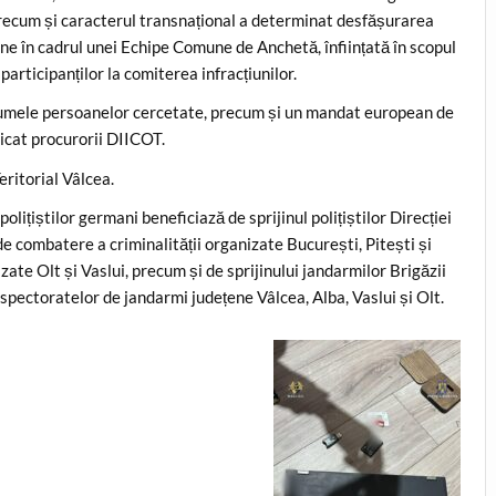
 precum și caracterul transnațional a determinat desfășurarea
âne în cadrul unei Echipe Comune de Anchetă, înființată în scopul
participanților la comiterea infracțiunilor.
numele persoanelor cercetate, precum și un mandat european de
icat procurorii DIICOT.
eritorial Vâlcea.
olițiștilor germani beneficiază de sprijinul polițiștilor Direcției
e combatere a criminalității organizate București, Pitești și
zate Olt și Vaslui, precum și de sprijinului jandarmilor Brigăzii
nspectoratelor de jandarmi județene Vâlcea, Alba, Vaslui și Olt.