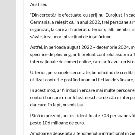
Austriei.
“Din cercetările efectuate, cu sprijinul Eurojust, în c
Germania, a reieșit că, în anul 2022, trei persoane ar f
organizat, la care ar fi aderat ulterior și alți membri,
săvârșirea unor infracțiuni de înșelăciune.
Astfel, în perioada august 2022 – decembrie 2024, me
specifice de phishing, ar fi preluat controlul asupra a
internaționale de comerț online, care ar fi avut un ist
Ulterior, persoanele cercetate, beneficiind de credibi
utilizat conturile postând anunțuri fictive de vânzare, 
În acest mod, ar fi indus în eroare mai multe persoane (
conturi bancare c ear fi fost deschise de către inter
dar care, în fapt, nu existau.
Până în prezent, au fost identificate 708 persoane vă
peste 106 milioane de euro.
Amploarea deosebită a fenomenului infracțional în G