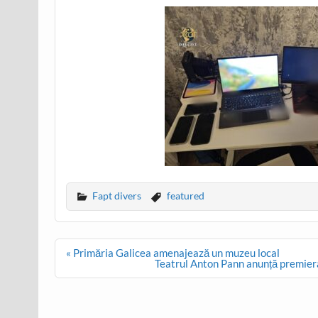
Fapt divers
featured
Post
« Primăria Galicea amenajează un muzeu local
navigation
Teatrul Anton Pann anunță premiera