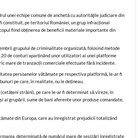
adrul unei echipe comune de anchetă cu autorităţile judiciare din
i constituit, pe teritoriul României, un grup infracțional
 scopul fiind obținerea de beneficii materiale importante din
mbrii grupului de criminalitate organizată, folosind metode
 120 de conturi aparținând unor utilizatori ai unei platforme
oric mare de tranzacții comerciale efectuate fără incidente.
litatea persoanelor vătămate pe respectiva platformă, le-ar fi
bunuri pe care, în realitate, nu le dețineau.
cetățeni străini), pe care le-ar fi determinat să vireze, în
puși ai grupării, sume de bani aferente unor produse comandate,
tămate din Europa, care au înregistrat prejudicii totalizând
ermania, determinată de numărul mare de sesizări înregistrate