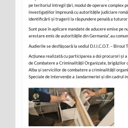
pe teritoriul întregii țări, modul de operare complex
investigațiilor împreună cu autoritățile judiciare rom
identificării și tragerii la răspundere penală a tuturor 
Sunt puse în aplicare mandate de aducere emise pe 
arestare emis de autoritățile din Germania”, au comun
Audierile se desfășoară la sediul D.I.I.C.O.T. – Biroul T
Acțiunea realizată cu participarea a doi procurori și a p
de Combatere a Criminalității Organizate, brigăzilor d
Alba și serviciilor de combatere a criminalității organi
Speciale de Intervenție a Jandarmeriei și din cadrul i