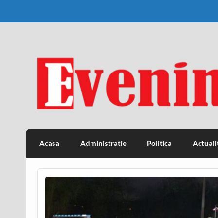
Skip
to
content
Eveniment Valcean
Acasa
Administratie
Politica
Actuali