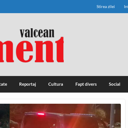
Stirea zilei
In
tate
Reportaj
Cultura
Fapt divers
Social