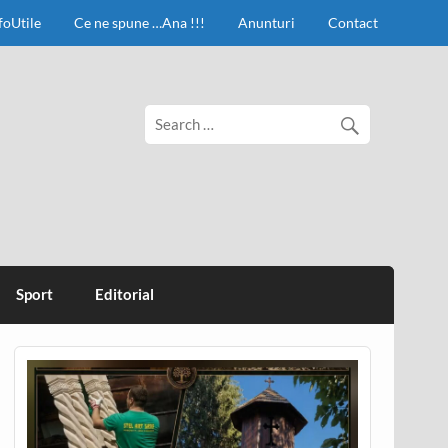
foUtile
Ce ne spune …Ana !!!
Anunturi
Contact
Sport
Editorial