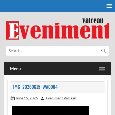
Skip
to
content
Eveniment Valcean
Menu
IMG-20260615-WA0004
June 15, 2026
Eveniment Valcean