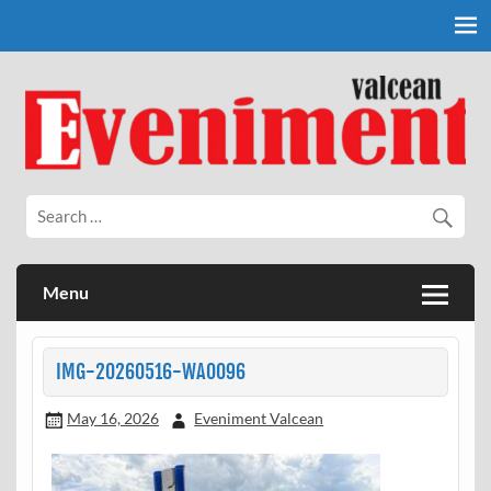
Skip
to
content
Eveniment Valcean
Menu
IMG-20260516-WA0096
May 16, 2026
Eveniment Valcean