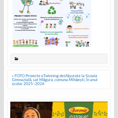
Post
« FOTO Proiecte eTwinning desfășurate la Școala
navigation
Gimnazială, sat Măgura, comuna Mihăești, în anul
școlar 2025–2026