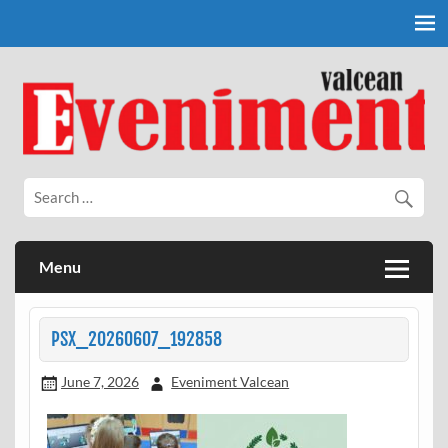
Skip
to
content
Eveniment Valcean
Menu
PSX_20260607_192858
June 7, 2026
Eveniment Valcean