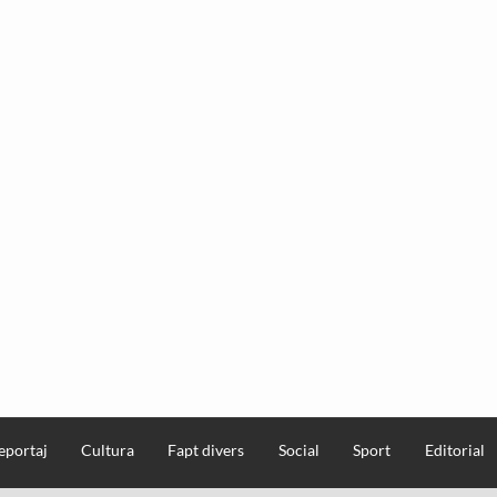
eportaj
Cultura
Fapt divers
Social
Sport
Editorial