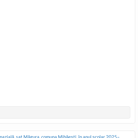
azială, sat Măgura, comuna Mihăești, în anul școlar 2025–