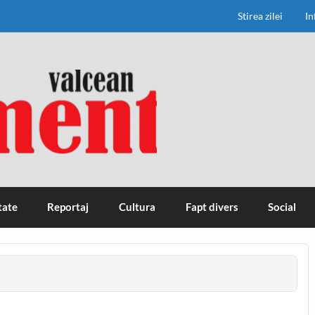
Stirea zilei
In
tate
Reportaj
Cultura
Fapt divers
Social