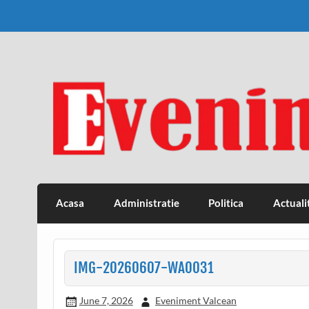
Skip
to
content
Eveniment Valcean
Acasa
Administratie
Politica
Actuali
IMG-20260607-WA0031
June 7, 2026
Eveniment Valcean