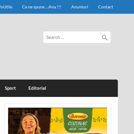
foUtile
Ce ne spune …Ana !!!
Anunturi
Contact
Sport
Editorial