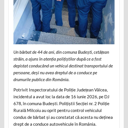
Un bărbat de 44 de ani, din comuna Budești, cetățean
străin, a ajuns în atenția polițiștilor după ce a fost
depistat conducând un vehicul destinat transportului de
persoane, deși nu avea dreptul de a conduce pe
drumurile publice din România.
Potrivit Inspectoratului de Poliție Județean Vâlcea,
incidentul a avut loc la data de 16 iunie 2026, pe DJ
678, în comuna Budești. Polițiștii Secției nr. 2 Poliție
Rurală Milcoiu au oprit pentru control vehiculul
condus de bărbat și au constatat că acesta nu deținea
drept de a conduce autovehicule în România.