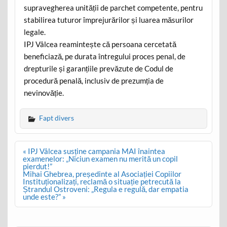
supravegherea unității de parchet competente, pentru
stabilirea tuturor împrejurărilor și luarea măsurilor
legale.
IPJ Vâlcea reamintește că persoana cercetată
beneficiază, pe durata întregului proces penal, de
drepturile și garanțiile prevăzute de Codul de
procedură penală, inclusiv de prezumția de
nevinovăție.
Fapt divers
Post
« IPJ Vâlcea susține campania MAI înaintea
navigation
examenelor: „Niciun examen nu merită un copil
pierdut!”
Mihai Ghebrea, președinte al Asociației Copiilor
Instituționalizați, reclamă o situație petrecută la
Ștrandul Ostroveni: „Regula e regulă, dar empatia
unde este?” »