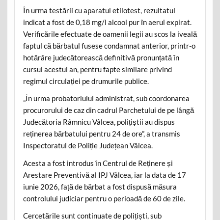
În urma testării cu aparatul etilotest, rezultatul
indicat a fost de 0,18 mg/l alcool pur în aerul expirat.
Verificările efectuate de oamenii legii au scos la iveală
faptul că bărbatul fusese condamnat anterior, printr-o
hotărâre judecătorească definitivă pronunțată în
cursul acestui an, pentru fapte similare privind
regimul circulației pe drumurile publice.
„În urma probatoriului administrat, sub coordonarea
procurorului de caz din cadrul Parchetului de pe lângă
Judecătoria Râmnicu Vâlcea, polițiștii au dispus
reținerea bărbatului pentru 24 de ore”, a transmis
Inspectoratul de Poliție Județean Vâlcea.
Acesta a fost introdus în Centrul de Reținere și
Arestare Preventivă al IPJ Vâlcea, iar la data de 17
iunie 2026, față de bărbat a fost dispusă măsura
controlului judiciar pentru o perioadă de 60 de zile.
Cercetările sunt continuate de polițiști, sub