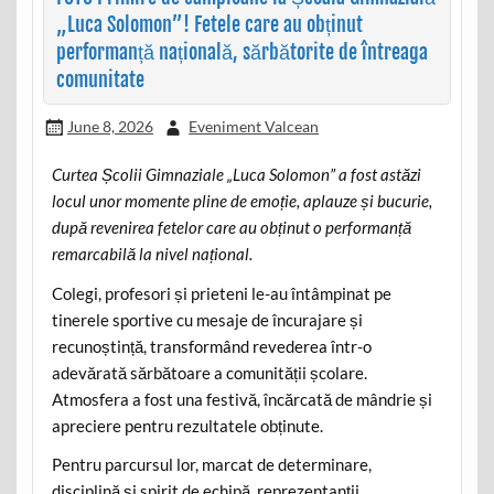
„Luca Solomon”! Fetele care au obținut
performanță națională, sărbătorite de întreaga
comunitate
June 8, 2026
Eveniment Valcean
Curtea Școlii Gimnaziale „Luca Solomon” a fost astăzi
locul unor momente pline de emoție, aplauze și bucurie,
după revenirea fetelor care au obținut o performanță
remarcabilă la nivel național.
Colegi, profesori și prieteni le-au întâmpinat pe
tinerele sportive cu mesaje de încurajare și
recunoștință, transformând revederea într-o
adevărată sărbătoare a comunității școlare.
Atmosfera a fost una festivă, încărcată de mândrie și
apreciere pentru rezultatele obținute.
Pentru parcursul lor, marcat de determinare,
disciplină și spirit de echipă, reprezentanții