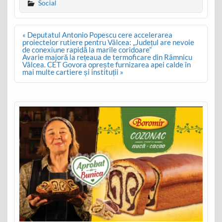
Social
Post
« Deputatul Antonio Popescu cere accelerarea
navigation
proiectelor rutiere pentru Vâlcea: „Județul are nevoie
de conexiune rapidă la marile coridoare”
Avarie majoră la rețeaua de termoficare din Râmnicu
Vâlcea. CET Govora oprește furnizarea apei calde în
mai multe cartiere și instituții »