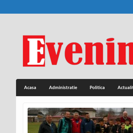
Skip
to
content
Eveniment Valcean
Acasa
Administratie
Politica
Actuali