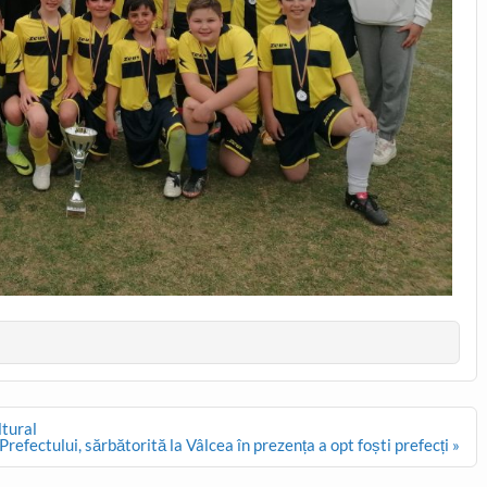
ltural
 Prefectului, sărbătorită la Vâlcea în prezența a opt foști prefecți »