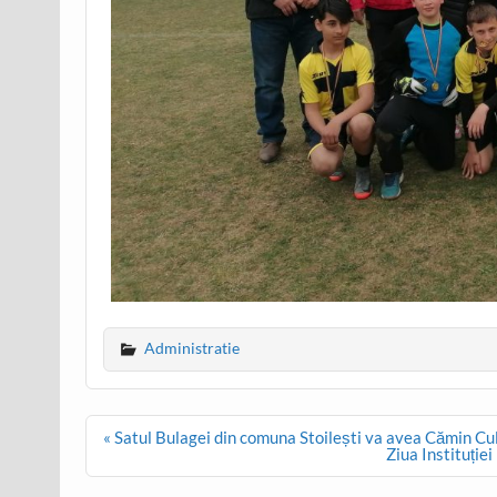
Administratie
Post
« Satul Bulagei din comuna Stoilești va avea Cămin Cu
navigation
Ziua Instituției