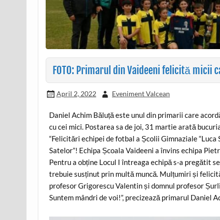
FOTO: Primarul din Vaideeni felicită micii
April 2, 2022
Eveniment Valcean
Daniel Achim Băluță este unul din primarii care acord
cu cei mici. Postarea sa de joi, 31 martie arată bucuria
“Felicitări echipei de fotbal a Școlii Gimnaziale “Luc
Satelor”! Echipa Școala Vaideeni a învins echipa Pietra
Pentru a obține Locul I întreaga echipă s-a pregătit se
trebuie susținut prin multă muncă. Mulțumiri și felicit
profesor Grigorescu Valentin și domnul profesor Șurl
Suntem mândri de voi!”, precizează primarul Daniel A