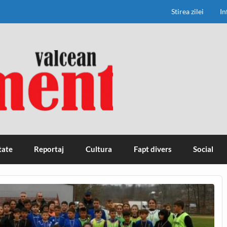
Stirea zilei
In
tate
Reportaj
Cultura
Fapt divers
Social