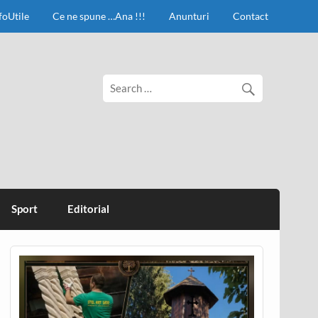
foUtile
Ce ne spune …Ana !!!
Anunturi
Contact
Sport
Editorial