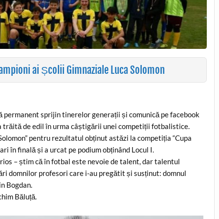
 campioni ai Școlii Gimnaziale Luca Solomon
ă permanent sprijin tinerelor generații și comunică pe facebook
 trăită de edil în urma câștigării unei competiții fotbalistice.
a Solomon” pentru rezultatul obținut astăzi la competiția “Cupa
ri în finală și a urcat pe podium obținând Locul I.
rios – știm că în fotbal este nevoie de talent, dar talentul
ări domnilor profesori care i-au pregătit și susținut: domnul
in Bogdan.
chim Băluță.