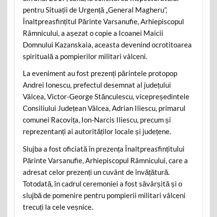
pentru Situații de Urgență „General Magheru”,
Înaltpreasfințitul Părinte Varsanufie, Arhiepiscopul
Râmnicului, a așezat o copie a Icoanei Maicii
Domnului Kazanskaia, aceasta devenind ocrotitoarea
spirituală a pompierilor militari vâlceni.
La eveniment au fost prezenți părintele protopop
Andrei Ionescu, prefectul desemnat al județului
Vâlcea, Victor-George Stănculescu, vicepreședintele
Consiliului Județean Vâlcea, Adrian Iliescu, primarul
comunei Racovița, Ion-Narcis Iliescu, precum și
reprezentanți ai autorităților locale și județene.
Slujba a fost oficiată în prezența Înaltpreasfințitului
Părinte Varsanufie, Arhiepiscopul Râmnicului, care a
adresat celor prezenți un cuvânt de învățătură.
Totodată, în cadrul ceremoniei a fost săvârșită și o
slujbă de pomenire pentru pompierii militari vâlceni
trecuți la cele veșnice.