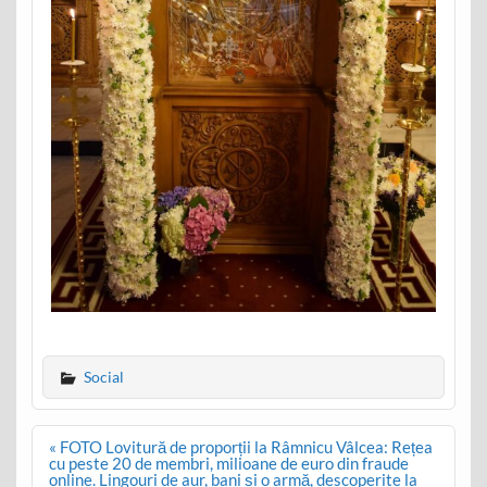
Social
Post
« FOTO Lovitură de proporții la Râmnicu Vâlcea: Rețea
navigation
cu peste 20 de membri, milioane de euro din fraude
online. Lingouri de aur, bani și o armă, descoperite la