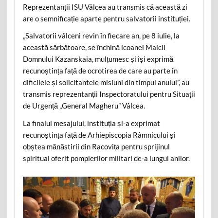
Reprezentanții ISU Vâlcea au transmis că această zi
are o semnificație aparte pentru salvatorii instituției.
„Salvatorii vâlceni revin în fiecare an, pe 8 iulie, la
această sărbătoare, se închină icoanei Maicii
Domnului Kazanskaia, mulțumesc și își exprimă
recunoștința față de ocrotirea de care au parte în
dificilele și solicitantele misiuni din timpul anului”, au
transmis reprezentanții Inspectoratului pentru Situații
de Urgență „General Magheru” Vâlcea.
La finalul mesajului, instituția și-a exprimat
recunoștința față de Arhiepiscopia Râmnicului și
obștea mănăstirii din Racovița pentru sprijinul
spiritual oferit pompierilor militari de-a lungul anilor.