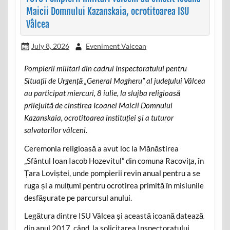
Maicii Domnului Kazanskaia, ocrotitoarea ISU
Vâlcea
July 8, 2026
Eveniment Valcean
Pompierii militari din cadrul Inspectoratului pentru
Situații de Urgență „General Magheru” al județului Vâlcea
au participat miercuri, 8 iulie, la slujba religioasă
prilejuită de cinstirea Icoanei Maicii Domnului
Kazanskaia, ocrotitoarea instituției și a tuturor
salvatorilor vâlceni.
Ceremonia religioasă a avut loc la Mănăstirea
„Sfântul Ioan Iacob Hozevitul” din comuna Racovița, în
Țara Loviștei, unde pompierii revin anual pentru a se
ruga și a mulțumi pentru ocrotirea primită în misiunile
desfășurate pe parcursul anului.
Legătura dintre ISU Vâlcea și această icoană datează
din anul 2017, când, la solicitarea Inspectoratului