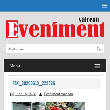
Skip
to
content
Eveniment Valcean
Menu
PSX_20260618_222526
June 18, 2026
Eveniment Valcean