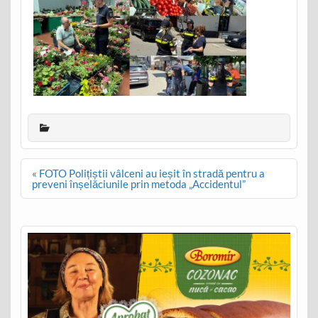
Post
« FOTO Polițiștii vâlceni au ieșit în stradă pentru a
navigation
preveni înșelăciunile prin metoda „Accidentul”