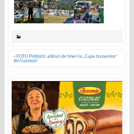
Post
« FOTO Polițiștii, alături de tineri la „Cupa Izvoarelor”
navigation
din Costești