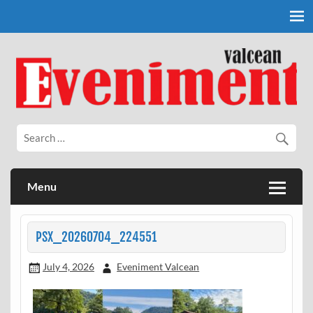
Skip
to
content
Eveniment Valcean
Menu
PSX_20260704_224551
July 4, 2026
Eveniment Valcean