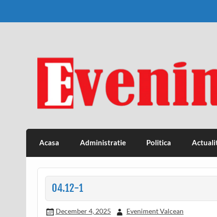
Skip
to
content
Eveniment Valcean
Acasa
Administratie
Politica
Actuali
04.12-1
December 4, 2025
Eveniment Valcean