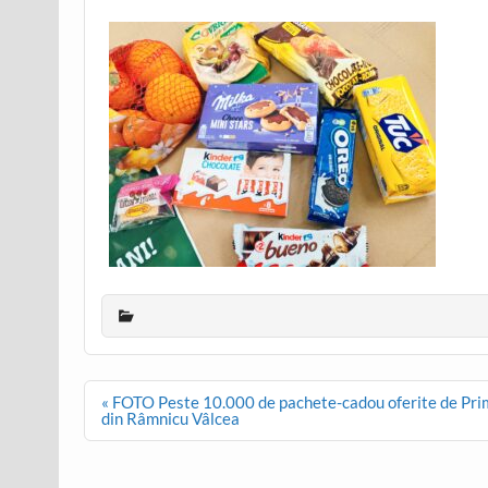
Post
« FOTO Peste 10.000 de pachete-cadou oferite de Primăr
navigation
din Râmnicu Vâlcea