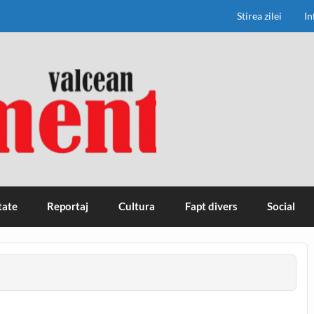
Stirea zilei
In
tate
Reportaj
Cultura
Fapt divers
Social