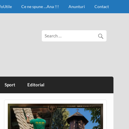
foUtile
Ce ne spune …Ana !!!
Anunturi
Contact
Sport
Editorial