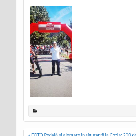
Post
« FOTO Pedală și alergare în siguranță la Cozia: 200 de p