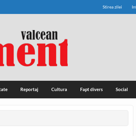
Stirea zilei
In
tate
Reportaj
Cultura
Fapt divers
Social