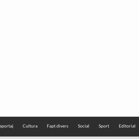
eportaj
Cultura
Fapt divers
Social
Sport
Editorial