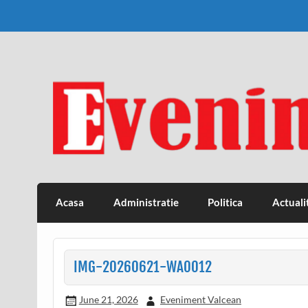
Skip
to
content
Eveniment Valcean
Acasa
Administratie
Politica
Actuali
IMG-20260621-WA0012
June 21, 2026
Eveniment Valcean