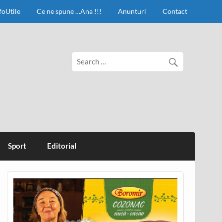
foUtile
Ce ne spune …Ana !!!
Anunturi
Contact
Sport
Editorial