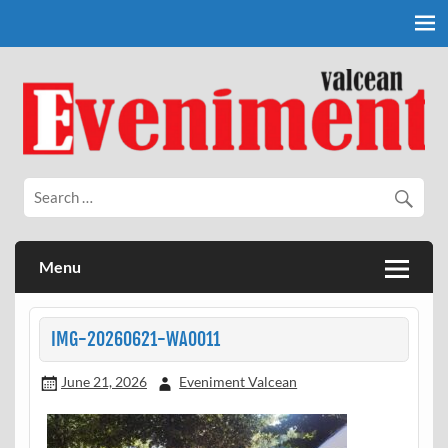
Skip
to
content
Eveniment Valcean
Menu
IMG-20260621-WA0011
June 21, 2026
Eveniment Valcean