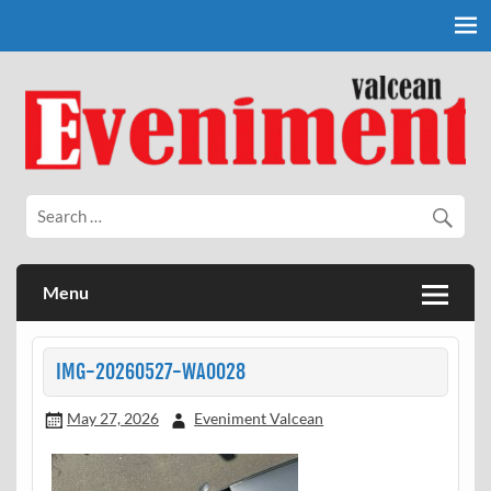
Skip
to
content
Eveniment Valcean
Menu
IMG-20260527-WA0028
May 27, 2026
Eveniment Valcean