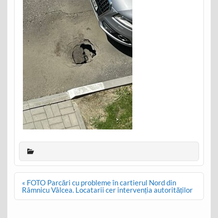
Post
« FOTO Parcări cu probleme în cartierul Nord din
navigation
Râmnicu Vâlcea. Locatarii cer intervenția autorităților