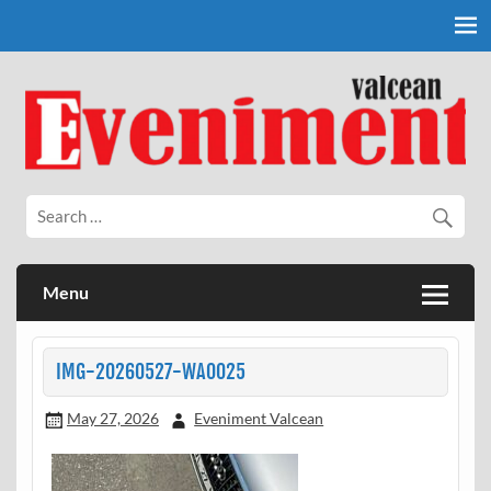
Skip
to
content
Eveniment Valcean
Menu
IMG-20260527-WA0025
May 27, 2026
Eveniment Valcean