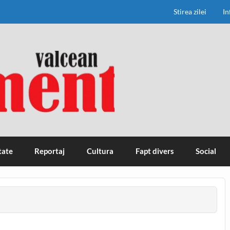
Stirea zilei
In
tate
Reportaj
Cultura
Fapt divers
Social