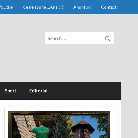
foUtile
Ce ne spune …Ana !!!
Anunturi
Contact
Sport
Editorial