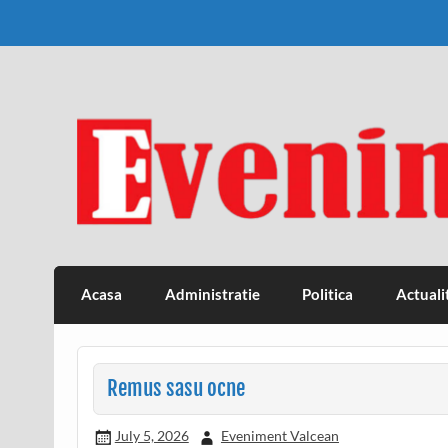
Skip
to
content
Eveniment Valcean
Acasa
Administratie
Politica
Actuali
Remus sasu ocne
July 5, 2026
Eveniment Valcean