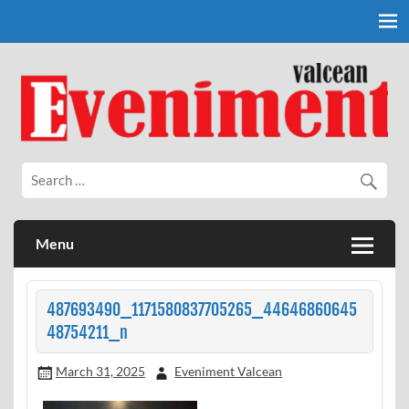
Skip
to
content
Eveniment Valcean
Menu
487693490_1171580837705265_44646860645
48754211_n
March 31, 2025
Eveniment Valcean