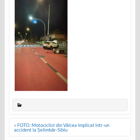
Post
« FOTO: Motociclist din Vâlcea implicat într-un
navigation
accident la Șelimbăr-Sibiu