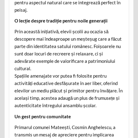
pentru aspectul natural care se integrează perfect în
peisaj.
O lecție despre tradiție pentru noile generații
Prin această inițiativă, elevii școlii au ocazia să
descopere mai îndeaproape un meșteșug care a făcut
parte din identitatea satului românesc. Foișoarele nu
sunt doar locuri de recreere și relaxare, ci și
adevărate exemple de valorificare a patrimoniului
cultural.
Spațiile amenajate vor putea fi folosite pentru
activități educative desfășurate în aer liber, oferind
elevilor un mediu plăcut și primitor pentru învățare. În
același timp, acestea adaugă un plus de frumusețe și
autenticitate întregului ansamblu școlar.
Un gest pentru comunitate
Primarul comunei Mateești, Cosmin Anghelescu, a
transmis un mesaj de apreciere pentru implicarea