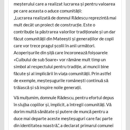
meșterului care a realizat lucrarea și pentru valoarea
pe care aceasta o aduce comunității:
„Lucrarea realizată de domnul Rădescu reprezintă mai
mult decât un proiect de construcție. Este o
contribuție la păstrarea valorilor tradiționale și un dar
făcut comunității din Mateești și generațiilor de copii
care vor trece pragul școlii în anii următori.
Acoperișurile din șiță care încoronează foișoarele
«Cuibului de sub Soare» vor rămâne mult timp un
simbol al respectului pentru tradiție, al muncii bine
făcute și al implicării în viața comunității. Prin astfel
de exemple, meșteșugurile românești continuă să
trăiască și să inspire noile generații.
Vă mulțumim, domnule Rădescu, pentru efortul depus
în slujba copiilor și, implicit, a întregii comunități. Vă
dorim multă sănătate și putere de muncă pentru a
duce mai departe aceste meșteșuguri care fac parte
din identitatea noastră.”, a declarat primarul comunei