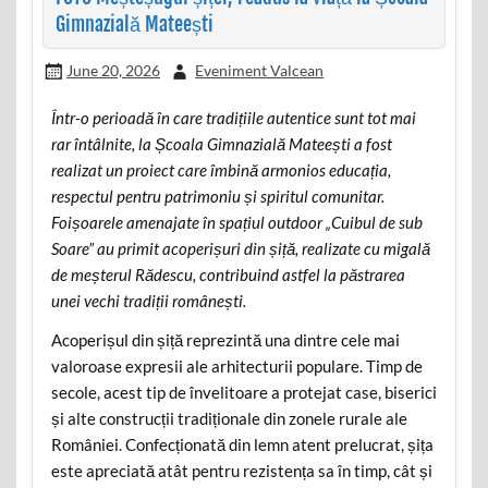
Gimnazială Mateești
June 20, 2026
Eveniment Valcean
Într-o perioadă în care tradițiile autentice sunt tot mai
rar întâlnite, la Școala Gimnazială Mateești a fost
realizat un proiect care îmbină armonios educația,
respectul pentru patrimoniu și spiritul comunitar.
Foișoarele amenajate în spațiul outdoor „Cuibul de sub
Soare” au primit acoperișuri din șiță, realizate cu migală
de meșterul Rădescu, contribuind astfel la păstrarea
unei vechi tradiții românești.
Acoperișul din șiță reprezintă una dintre cele mai
valoroase expresii ale arhitecturii populare. Timp de
secole, acest tip de învelitoare a protejat case, biserici
și alte construcții tradiționale din zonele rurale ale
României. Confecționată din lemn atent prelucrat, șița
este apreciată atât pentru rezistența sa în timp, cât și