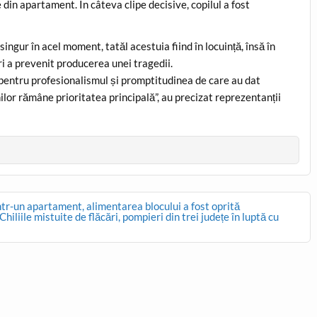
din apartament. În câteva clipe decisive, copilul a fost
singur în acel moment, tatăl acestuia fiind în locuință, însă în
ieri a prevenit producerea unei tragedii.
i pentru profesionalismul și promptitudinea de care au dat
lor rămâne prioritatea principală”, au precizat reprezentanții
ntr-un apartament, alimentarea blocului a fost oprită
liile mistuite de flăcări, pompieri din trei județe în luptă cu