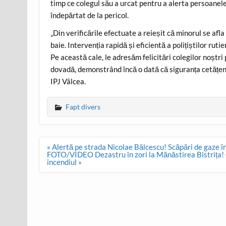
timp ce colegul său a urcat pentru a alerta persoanele 
îndepărtat de la pericol.
„Din verificările efectuate a reieșit că minorul se afla 
baie. Intervenția rapidă și eficientă a polițiștilor rut
Pe această cale, le adresăm felicitări colegilor noștr
dovadă, demonstrând încă o dată că siguranța cetățeni
IPJ Vâlcea.
Fapt divers
Post
« Alertă pe strada Nicolae Bălcescu! Scăpări de gaze î
navigation
FOTO/VIDEO Dezastru în zori la Mănăstirea Bistrița! Chi
incendiul »