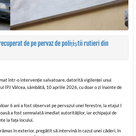
ecuperat de pe pervaz de polițiștii rutieri din
t într-o intervenție salvatoare, datorită vigilenței unui
drul IPJ Vâlcea, sâmbătă, 10 aprilie 2026, cu doar o zi înainte de
 doar 6 ani a fost observat pe pervazul unei ferestre, la etajul I
loasă a fost semnalată imediat autorităților, iar echipajul de
e la fața locului.
rămas în exterior, pregătit să intervină în cazul unei căderi, în