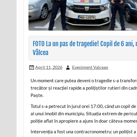
FOTO La un pas de tragedie! Copil de 6 ani, r
Vâlcea
April 11, 2026
Eveniment Valcean
Un moment care putea deveni o tragedie s-a transforma
trecător și reacției rapide a polițiștilor rutieri din ca
Paște.
Totul s-a petrecut în jurul orei 17:00, când un copil de
al unui imobil din municipiu. Situația extrem de pericu
poliție aflat în apropiere a ajuns în doar câteva moment
Intervenția a fost una contracronometru: un polițist a 