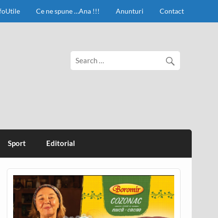
foUtile
Ce ne spune …Ana !!!
Anunturi
Contact
Sport
Editorial