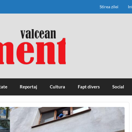
Stirea zilei
In
tate
Reportaj
Cultura
Fapt divers
Social