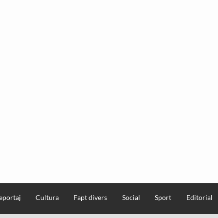
eportaj
Cultura
Fapt divers
Social
Sport
Editorial