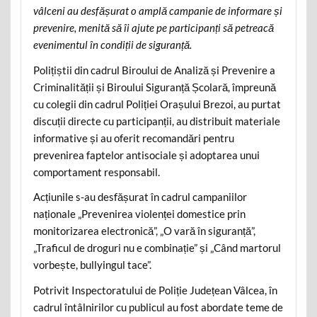
vâlceni au desfășurat o amplă campanie de informare și
prevenire, menită să îi ajute pe participanți să petreacă
evenimentul în condiții de siguranță.
Polițiștii din cadrul Biroului de Analiză și Prevenire a
Criminalității și Biroului Siguranță Școlară, împreună
cu colegii din cadrul Poliției Orașului Brezoi, au purtat
discuții directe cu participanții, au distribuit materiale
informative și au oferit recomandări pentru
prevenirea faptelor antisociale și adoptarea unui
comportament responsabil.
Acțiunile s-au desfășurat în cadrul campaniilor
naționale „Prevenirea violenței domestice prin
monitorizarea electronică”, „O vară în siguranță”,
„Traficul de droguri nu e combinație” și „Când martorul
vorbește, bullyingul tace”.
Potrivit Inspectoratului de Poliție Județean Vâlcea, în
cadrul întâlnirilor cu publicul au fost abordate teme de