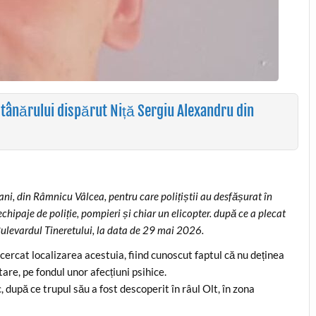
l tânărului dispărut Niță Sergiu Alexandru din
 ani, din Râmnicu Vâlcea, pentru care polițiștii au desfășurat în
echipaje de poliție, pompieri și chiar un elicopter. după ce a plecat
 Bulevardul Tineretului, la data de 29 mai 2026.
ncercat localizarea acestuia, fiind cunoscut faptul că nu deținea
are, pe fondul unor afecțiuni psihice.
, după ce trupul său a fost descoperit în râul Olt, în zona