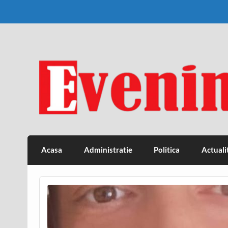
Skip
to
content
Eveniment Valcean
Acasa
Administratie
Politica
Actuali