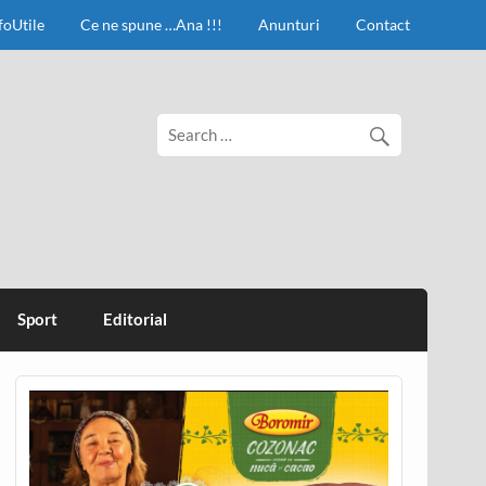
foUtile
Ce ne spune …Ana !!!
Anunturi
Contact
Sport
Editorial