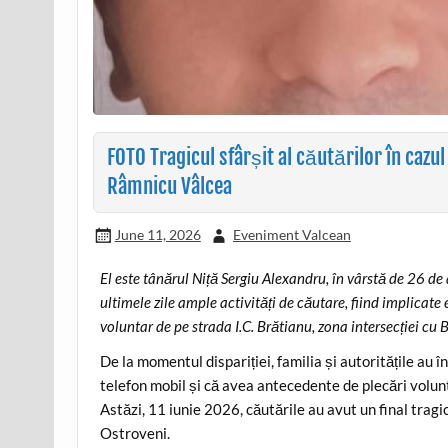
FOTO Tragicul sfârșit al căutărilor în cazu
Râmnicu Vâlcea
June 11, 2026
Eveniment Valcean
El este tânărul Niță Sergiu Alexandru, în vârstă de 26 de
ultimele zile ample activități de căutare, fiind implicate 
voluntar de pe strada I.C. Brătianu, zona intersecției cu
De la momentul dispariției, familia și autoritățile au î
telefon mobil și că avea antecedente de plecări volunt
Astăzi, 11 iunie 2026, căutările au avut un final tragic
Ostroveni.