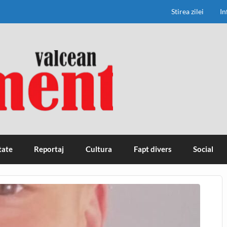
Stirea zilei
In
tate
Reportaj
Cultura
Fapt divers
Social