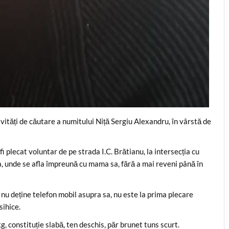
vități de căutare a numitului Niță Sergiu Alexandru, în vârstă de
i plecat voluntar de pe strada I.C. Brătianu, la intersecția cu
, unde se afla împreună cu mama sa, fără a mai reveni până în
 nu deține telefon mobil asupra sa, nu este la prima plecare
sihice.
 constituție slabă, ten deschis, păr brunet tuns scurt.