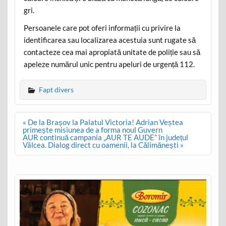
gri.
Persoanele care pot oferi informații cu privire la
identificarea sau localizarea acestuia sunt rugate să
contacteze cea mai apropiată unitate de poliție sau să
apeleze numărul unic pentru apeluri de urgență 112.
Fapt divers
Post
« De la Brașov la Palatul Victoria! Adrian Veștea
navigation
primește misiunea de a forma noul Guvern
AUR continuă campania „AUR TE AUDE” în județul
Vâlcea. Dialog direct cu oamenii, la Călimănești »