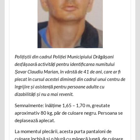
Polițiștii din cadrul Poliției Municipiului Drăgășani
desfășoară activități pentru identificarea numitului
Șovar Claudiu Marian, în vârstă de 41 de ani, care ar fi
plecat în cursul acestei dimineți din cadrul unui centru de
îngrijire și asistență pentru persoane adulte cu
dizabilități și nu a mai revenit.
Semnalmente: înălțime 1,65 – 1,70 m, greutate
aproximativ 80 kg, păr de culoare negru. Persoana se
deplasează aplecat.
La momentul plecării, acesta purta pantaloni de
culoare închisă și o bluză cu mânecă lungă, de culoare