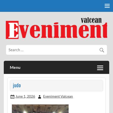
Skip
to
content
Eveniment Valcean
Menu
judo
June 1, 2026
Eveniment Valcean