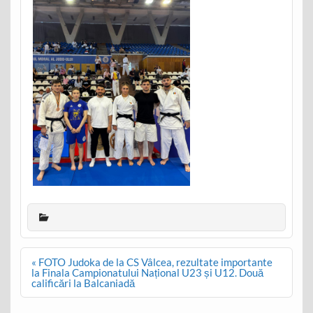
Post
« FOTO Judoka de la CS Vâlcea, rezultate importante
navigation
la Finala Campionatului Național U23 și U12. Două
calificări la Balcaniadă