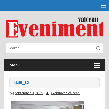
Skip
to
content
Eveniment Valcean
Menu
03.09_03
September 3, 2025
Eveniment Valcean