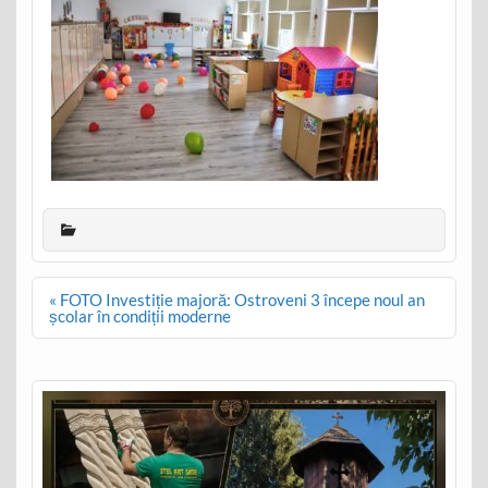
Post
« FOTO Investiție majoră: Ostroveni 3 începe noul an
navigation
școlar în condiții moderne