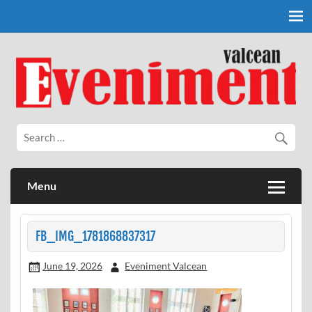
Skip
to
content
Eveniment Valcean
Menu
FB_IMG_1781868837317
June 19, 2026
Eveniment Valcean