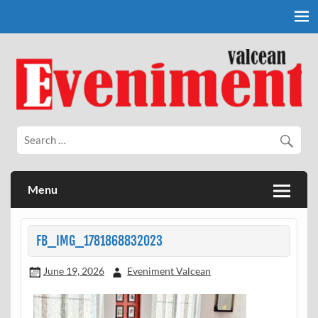
Skip
to
content
Eveniment Valcean
Menu
FB_IMG_1781868832023
June 19, 2026
Eveniment Valcean