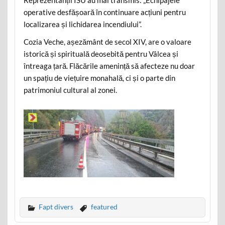
Reprezentanții ISU au mai transmis: „Echipajele
operative desfășoară în continuare acțiuni pentru
localizarea și lichidarea incendiului”.
Cozia Veche, așezământ de secol XIV, are o valoare
istorică și spirituală deosebită pentru Vâlcea și
întreaga țară. Flăcările amenință să afecteze nu doar
un spațiu de viețuire monahală, ci și o parte din
patrimoniul cultural al zonei.
Fapt divers
featured