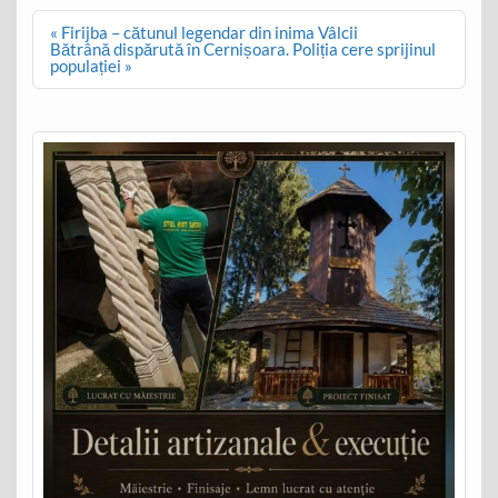
Post
« Firijba – cătunul legendar din inima Vâlcii
navigation
Bătrână dispărută în Cernișoara. Poliția cere sprijinul
populației »