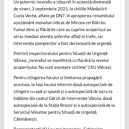
Un puternic incendiu a izbucnit în această dimineață
de vineri, 3 septembrie 2025, la chiliile Mănăstirii
Cozia Veche, aflate pe DN7, în apropierea renumitului
așezământ monahal ridicat de Mircea cel Bătrân.
Fumul dens și flăcările care au cuprins acoperișul au
atras imediat atenția șoferilor aflați în trafic, iar
intervenția pompierilor a fost declanșată de urgență.
Potrivit Inspectoratului pentru Situații de Urgență
Vâlcea, „incendiul se manifestă cu flacără la nivelul
acoperișului. Nu sunt anunțate victime” (ISU Vâlcea).
Pentru stingerea focului și limitarea propagării
acestuia, la fața locului intervin două autospeciale de
stingere cu apă și spumă și o autospecială de lucru la
înălțime din cadrul Gărzii de Intervenție Vâlcea, două
autospeciale de la Stația Brezoi și o autospecială de la
Serviciul Voluntar pentru Situații de Urgență
Călimănești.