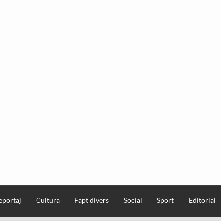
eportaj
Cultura
Fapt divers
Social
Sport
Editorial