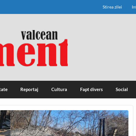
Stirea zilei
In
tate
Reportaj
Cultura
Fapt divers
Social