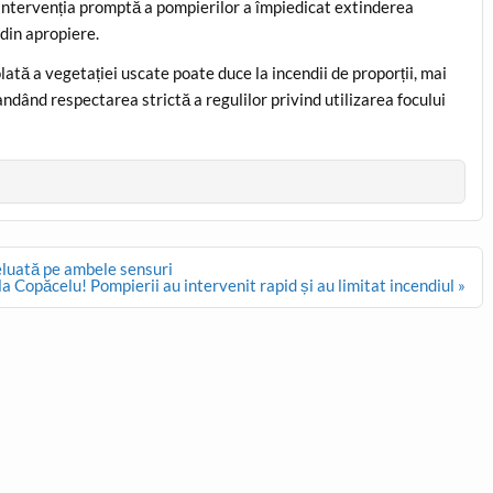
r intervenția promptă a pompierilor a împiedicat extinderea
 din apropiere.
ată a vegetației uscate poate duce la incendii de proporții, mai
andând respectarea strictă a regulilor privind utilizarea focului
reluată pe ambele sensuri
a Copăcelu! Pompierii au intervenit rapid și au limitat incendiul »