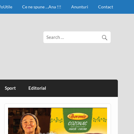
foUtile
Ce ne spune …Ana !!!
Anunturi
Contact
Sport
Editorial