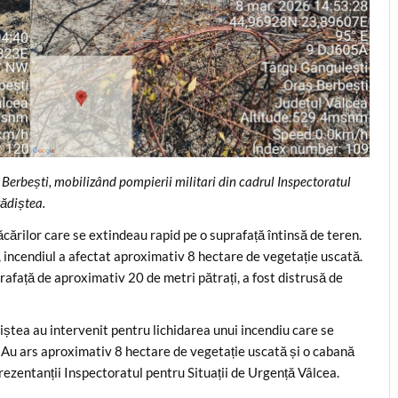
 Berbești, mobilizând pompierii militari din cadrul Inspectoratul
rădiștea.
lăcărilor care se extindeau rapid pe o suprafață întinsă de teren.
, incendiul a afectat aproximativ 8 hectare de vegetație uscată.
prafață de aproximativ 20 de metri pătrați, a fost distrusă de
diștea au intervenit pentru lichidarea unui incendiu care se
. Au ars aproximativ 8 hectare de vegetație uscată și o cabană
rezentanții Inspectoratul pentru Situații de Urgență Vâlcea.