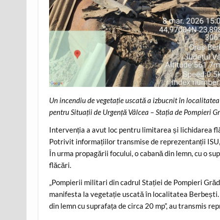
Un incendiu de vegetație uscată a izbucnit în localitatea
pentru Situații de Urgență Vâlcea – Stația de Pompieri G
Intervenția a avut loc pentru limitarea și lichidarea f
Potrivit informațiilor transmise de reprezentanții ISU
În urma propagării focului, o cabană din lemn, cu o su
flăcări.
„Pompierii militari din cadrul Stației de Pompieri Gră
manifesta la vegetație uscată în localitatea Berbești
din lemn cu suprafața de circa 20 mp”, au transmis rep