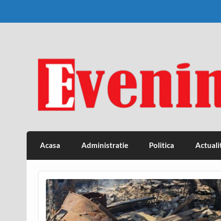
Skip
to
content
Eveniment Valcean
Acasa
Administratie
Politica
Actuali