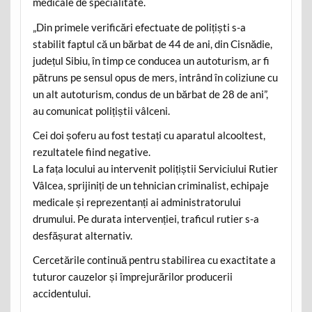
medicale de specialitate.
„Din primele verificări efectuate de polițiști s-a
stabilit faptul că un bărbat de 44 de ani, din Cisnădie,
județul Sibiu, în timp ce conducea un autoturism, ar fi
pătruns pe sensul opus de mers, intrând în coliziune cu
un alt autoturism, condus de un bărbat de 28 de ani”,
au comunicat polițiștii vâlceni.
Cei doi șoferu au fost testați cu aparatul alcooltest,
rezultatele fiind negative.
La fața locului au intervenit polițiștii Serviciului Rutier
Vâlcea, sprijiniți de un tehnician criminalist, echipaje
medicale și reprezentanți ai administratorului
drumului. Pe durata intervenției, traficul rutier s-a
desfășurat alternativ.
Cercetările continuă pentru stabilirea cu exactitate a
tuturor cauzelor și împrejurărilor producerii
accidentului.