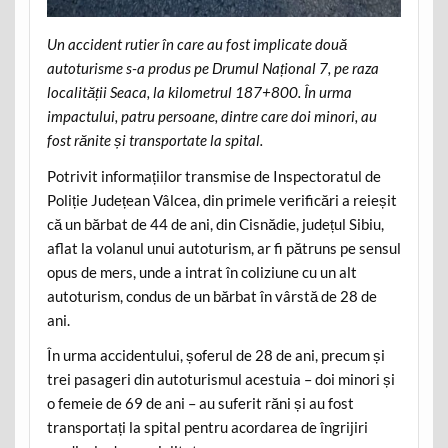
Un accident rutier în care au fost implicate două
autoturisme s-a produs pe Drumul Național 7, pe raza
localității Seaca, la kilometrul 187+800. În urma
impactului, patru persoane, dintre care doi minori, au
fost rănite și transportate la spital.
Potrivit informațiilor transmise de Inspectoratul de
Poliție Județean Vâlcea, din primele verificări a reieșit
că un bărbat de 44 de ani, din Cisnădie, județul Sibiu,
aflat la volanul unui autoturism, ar fi pătruns pe sensul
opus de mers, unde a intrat în coliziune cu un alt
autoturism, condus de un bărbat în vârstă de 28 de
ani.
În urma accidentului, șoferul de 28 de ani, precum și
trei pasageri din autoturismul acestuia – doi minori și
o femeie de 69 de ani – au suferit răni și au fost
transportați la spital pentru acordarea de îngrijiri