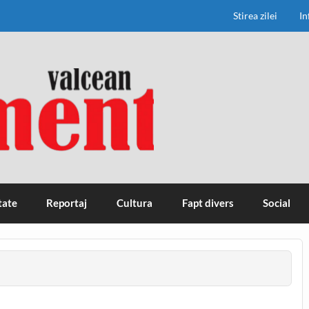
Stirea zilei
In
tate
Reportaj
Cultura
Fapt divers
Social