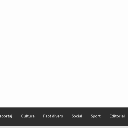
eportaj
Cultura
Fapt divers
Social
Sport
Editorial