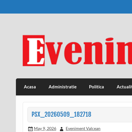
Skip
to
content
Eveniment Valcean
Acasa
Administratie
Politica
Actuali
PSX_20260509_182718
May 9, 2026
Eveniment Valcean