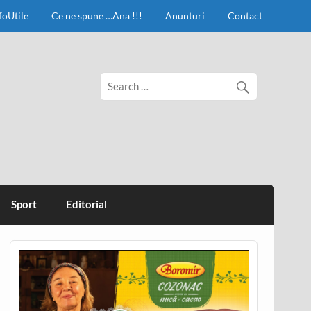
foUtile
Ce ne spune …Ana !!!
Anunturi
Contact
Sport
Editorial